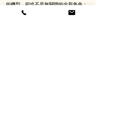
的機型，卻也不是無關聯的全新角色；
傳達的是生命史的疊合，主體認同的交
集暨知識分享等能力延伸。亦即，儘管
駕駛者不同，都共享著超級機械人世系
持續演進的歷史，以及在此種變化中如
沉積式刻痕的，面對同樣持續更新的邪
惡機械獸軍團的每一次「戰鬥記憶」。
在流動的時間中，成長是某種承繼，也
是重新學習。也可能是「黑豹鬥士」
（TC05）與畫面左下角的人物，透過一
層一層的機甲，嵌合成愈來愈強大的機
械偶型，而其核心總是人與所有機甲的
同時在場。在這樣的狀況下，工作室裡
還有百獸王、孔巴德拉、波羅五號、宇
宙大帝、光速電神、勇者萊汀、鬪將戴
摩斯、泰坦3號等款式的「機種」，以
及不曾擁有過但覺得很有趣的「藤子F
不二雄超合体SF機械人」。還要再加上
陳崑鋒對二戰機艦與科幻動畫之迷戀，