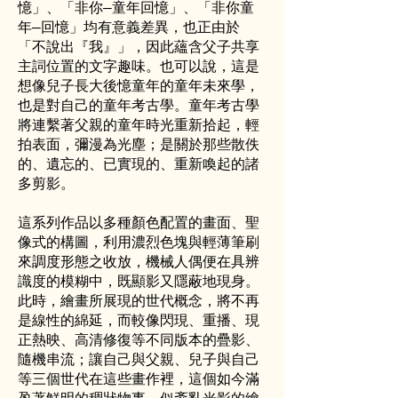
憶」、「非你—童年回憶」、「非你童
年—回憶」均有意義差異，也正由於
「不說出『我』」，因此蘊含父子共享
主詞位置的文字趣味。也可以說，這是
想像兒子長大後憶童年的童年未來學，
也是對自己的童年考古學。童年考古學
將連繫著父親的童年時光重新拾起，輕
拍表面，彌漫為光塵；是關於那些散佚
的、遺忘的、已實現的、重新喚起的諸
多剪影。
這系列作品以多種顏色配置的畫面、聖
像式的構圖，利用濃烈色塊與輕薄筆刷
來調度形態之收放，機械人偶便在具辨
識度的模糊中，既顯影又隱蔽地現身。
此時，繪畫所展現的世代概念，將不再
是線性的綿延，而較像閃現、重播、現
正熱映、高清修復等不同版本的疊影、
隨機串流；讓自己與父親、兒子與自己
等三個世代在這些畫作裡，這個如今滿