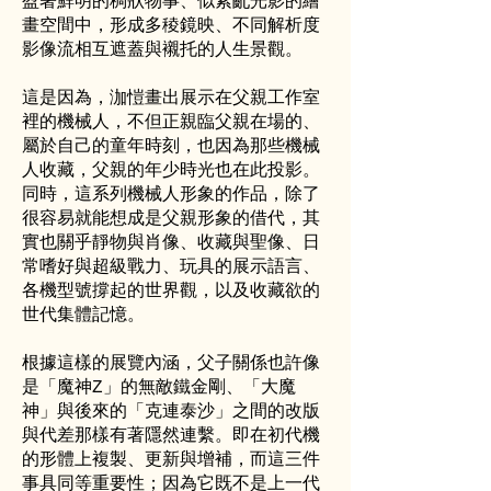
盈著鮮明的稠狀物事、似紊亂光影的繪
畫空間中，形成多稜鏡映、不同解析度
影像流相互遮蓋與襯托的人生景觀。
這是因為，泇愷畫出展示在父親工作室
裡的機械人，不但正親臨父親在場的、
屬於自己的童年時刻，也因為那些機械
人收藏，父親的年少時光也在此投影。
同時，這系列機械人形象的作品，除了
很容易就能想成是父親形象的借代，其
實也關乎靜物與肖像、收藏與聖像、日
常嗜好與超級戰力、玩具的展示語言、
各機型號撐起的世界觀，以及收藏欲的
世代集體記憶。
根據這樣的展覽內涵，父子關係也許像
是「魔神Z」的無敵鐵金剛、「大魔
神」與後來的「克連泰沙」之間的改版
與代差那樣有著隱然連繫。即在初代機
的形體上複製、更新與增補，而這三件
事具同等重要性；因為它既不是上一代