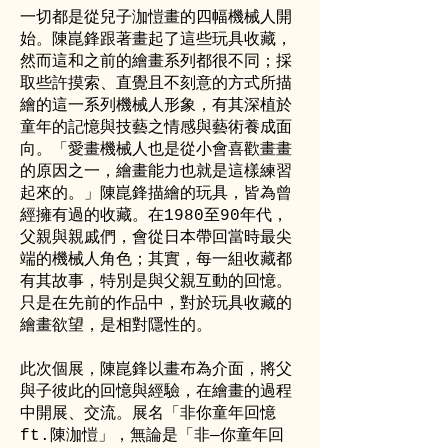
一切都是從兒子泇愷畫的四幅機械人開
始。陳崑鋒跟著畫起了這些玩具收藏，
然而這和之前
的繪畫系列都很不同；採
取些許摸索、直覺且不刻意的方式所描
繪的這一系列機械人形象，有其深植於
童年的記憶與技藝之情感與藝術養成面
向。「愛畫機械人也是從小會喜歡畫畫
的原因之一，繪畫能力也就是這樣練習
起來的。」陳崑鋒描繪的玩具，皆為曾
經擁有過的收藏。在1980至90年代，
父親與親戚們，會從日本帶回當時最尖
端的機械人角色；其實，每一組收藏都
有其故事，特別是與父親互動的回憶。
只是在先前的作品中，對於玩具收藏的
繪畫欲望，是相對隱性的。
此次個展，陳崑鋒以畫布為介面，將父
與子彼此的回憶與經驗，在繪畫的過程
中開展、交流。展名「非你童年回憶
ft.陳泇愷」，無論是「非—你童年回