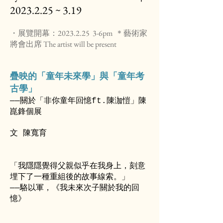
2023.2.25
~ 3.19
・展覽
開
幕：2
023
.2.25 3-6pm
＊藝術家
將會出席 The artist will be present
疊映的「童年未來學」與「童年考
古學」
——關於「非你童年回憶ft.陳泇愷」陳
崑鋒個展
文 陳寬育
「我隱隱覺得父親似乎在我身上，刻意
埋
下了一種重組後的故事線索。」
——駱以軍，《我未來次子關於我的回
憶》