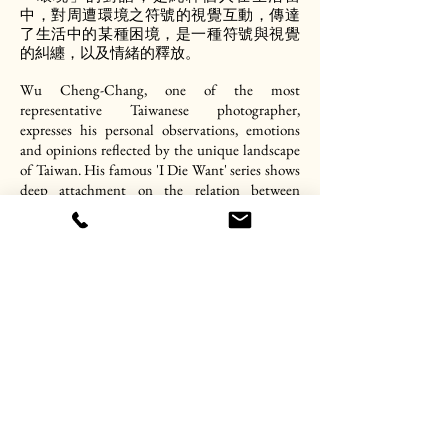
中，對周遭環境之符號的視覺互動，傳達
了生活中的某種困境，是一種符號與視覺
的糾纏，以及情緒的釋放。
Wu Cheng-Chang, one of the most
representative Taiwanese photographer,
expresses his personal observations, emotions
and opinions reflected by the unique landscape
of Taiwan. His famous 'I Die Want' series shows
deep attachment on the relation between
human being and environment. The earlier
'Seeing and Construction' series, however
represent more deeply into
artist's mind, a
combination of the objects and symbols from
our surrounding and the emotion attached.
Wu has won many awards including the Grand
Prize of Creative Award of Visual Art 2012
(Taiwan), Grand Prize of The Power of SELF an
image competition in 2010 (Artists Wanted,
New York) and in 2009 the Honorable Mention
Award of Taipei Arts Awards.