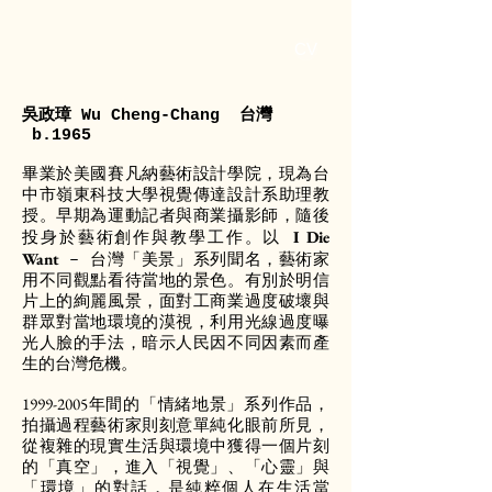
CV
吳政璋 Wu Cheng-Chang 台灣
b.1965
畢業於美國賽凡納藝術設計學院，現為台
中市嶺東科技大學視覺傳達設計系助理教
授。早期為運動記者與商業攝影師，隨後
I Die
投身於藝術創作與教學工作。以
Want
– 台灣「美景」系列聞名，藝術家
用不同觀點看待當地的景色。有別於明信
片上的絢麗風景，面對工商業過度破壞與
群眾對當地環境的漠視，利用光線過度曝
光人臉的手法，暗示人民因不同因素而產
生的台灣危機。
1999-2005
年間的「情緒地景」系列作品，
拍攝過程藝術家則刻意單純化眼前所見，
從複雜的現實生活與環境中獲得一個片刻
的「真空」，進入「視覺」、「心靈」與
「環境」的對話，是純粹個人在生活當