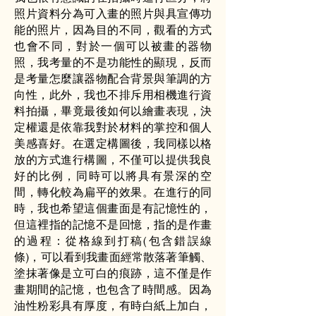
照片資料分為可入畫的照片與具宣傳功
能的照片，因為目的不同，觀看的方式
也會不同，對於一個可以被畫的器物
照，我考量的不是功能性的顯現，反而
是考量怎麼讓器物配合背景與筆調的方
向性，此外，我也不排斥用相機進行資
料拍攝，畢竟最後如何以繪畫表現，決
定權還是依靠我對於材料的掌控和個人
美感喜好。在選定構圖後，我同樣以格
放的方式進行構圖，不僅可以提供我良
好的比例，同時可以將具有景深的空
間，轉化較為扁平的效果。在進行的同
時，我也希望這個畫面是有記憶性的，
但這裡指的記憶不是回憶，指的是作畫
的過程：從格線到打稿(包含錯誤線
條)，可以看到我畫面經常散落著筆觸、
塗抹著像是立可白的痕跡，這不僅是作
畫期間的記憶，也包含了時間感。因為
油性粉彩具有厚度，有時白紙上加白，