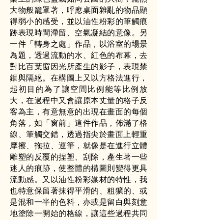
大物般籠罩著，呼應桌面雜亂的物品顯
得弱小的感受，並以油性粉彩的筆觸痕
跡表現時間滯留、空氣凝結的意像。另
一件「轉身之處」作品，以浴室的場景
為題，透過流動的水、紅色的布幕，去
對比百葉窗因光所產生的影子，表現禁
錮與隔絕。在構圖上又以方格法進行，
起初目的為了讓空間比例能等比例放
大，在過程中又會讓原本丈量的格子反
客為主，有意無意的出現在畫面的每個
角落，如「窗前」這件作品，佈滿了格
線、筆觸交錯，透過指尖於畫面上輕重
摩擦、拖拉、運筆，就像是在進行立體
雕塑的反覆的捏塑、刮除，產生著一些
迷人的痕跡，使整體的構圖則變得更具
流動感。又以油性粉彩媒材的特性，我
也特意保留著抹得平滑的、粗獷的、或
是混和一半的色料，亦或是留白與刻意
地塗除一開始的格線，讓這些過程共同