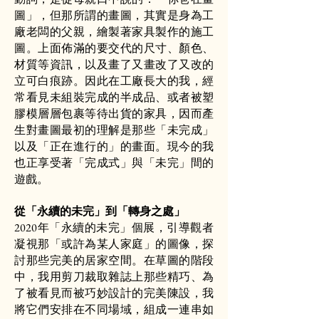
圖」，但那所謂的畫圖，其實是身為工
廠老闆的父親，繪製著家具製作的施工
圖。上面佈滿的要交代的尺寸、顏色、
材質等資訊，以及畫了又畫改了又改的
立可白痕跡。因此在工廠長大的我，經
常看見未組裝完成的半成品、或者被塑
膠模層層包裹等待出貨的家具，因而產
生對畫圖最初的理解是那些「未完成」
以及「正在進行的」的畫面。現今的我
也正享受著「完成式」與「未完」間的
遊戲。
從「永續的未完」到「轉身之處」
2020年「永續的未完」個展，引導觀者
凝視那「或許為某人家庭」的圖像，探
討那些完美的居家空間。在草圖的階段
中，我用剪刀裁取雜誌上那些精巧、為
了被看見而被巧妙設計的完美陳設，我
將它們安排在不同場域，組成一連串如