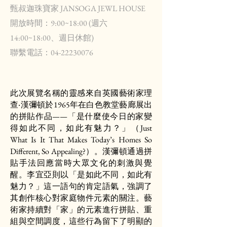
甄叔迦珠寶家 JANSOGA JEWL HOUSE
開放時間：9:00~18:00 (週六
14:00~18:00、週日休館)
​聯繫電話：04-22230076
此次展覽名稱的靈感來自英國藝術家理
查‧漢彌頓於1965年在白色教堂藝廊展出
的拼貼作品——「是什麼使今日的家變
得如此不同，如此有魅力？」（Just
What Is It That Makes Today’s Homes So
Different, So Appealing?）。漢彌頓通過拼
貼手法回應當時大眾文化的刺激與覺
醒。李宜亞則以「是如此不同，如此有
魅力？」這一語句的肯定語氣，強調了
其創作核心對家庭物件元素的關注。藝
術家持續對「家」的元素進行拼貼、重
組與空間調度，這些行為留下了明顯的