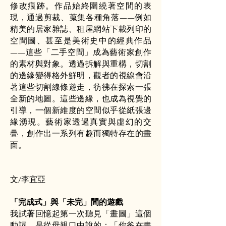
修改痕跡。作品始終圍繞著空間的表
現，通過剪裁、蒐集各種角落——例如
精美的居家雜誌、租屋網站下載列印的
空間圖、甚至是美術史中的經典作品
——這些「二手空間」成為藝術家創作
的素材與對象。透過拆解與重構，切割
的邊緣變得格外鮮明，觀者的視線會沿
著這些切割線條遊走，彷彿在探索一張
全新的地圖。這些邊緣，也成為視覺的
引導，一個新維度的空間似乎從紙張邊
緣湧現。藝術家透過真實與虛幻的交
疊，創作出一系列有趣而獨特存在的畫
面。
文/李宜亞
「完成式」與「未完」間的遊戲
我試著回憶起第一次聽見「畫圖」這個
動詞，是從母親口中說的：「你爸在畫