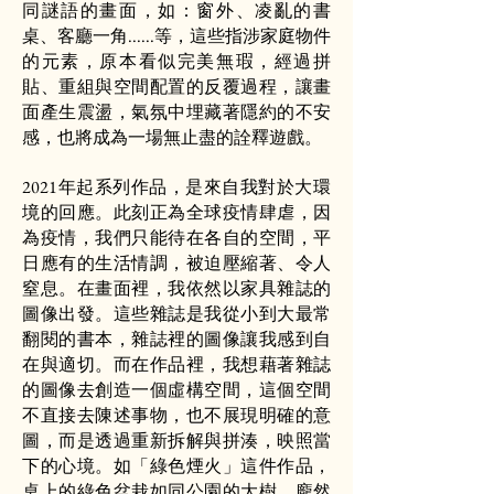
同謎語的畫面，如：窗外、凌亂的書
桌、客廳一角......等，這些指涉家庭物件
的元素，原本看似完美無瑕，經過拼
貼、重組與空間配置的反覆過程，讓畫
面產生震盪，氣氛中埋藏著隱約的不安
感，也將成為一場無止盡的詮釋遊戲。
2021年起系列作品，是來自我對於大環
境的回應。此刻正為全球疫情肆虐，因
為疫情，我們只能待在各自的空間，平
日應有的生活情調，被迫壓縮著、令人
窒息。在畫面裡，我依然以家具雜誌的
圖像出發。這些雜誌是我從小到大最常
翻閱的書本，雜誌裡的圖像讓我感到自
在與適切。而在作品裡，我想藉著雜誌
的圖像去創造一個虛構空間，這個空間
不直接去陳述事物，也不展現明確的意
圖，而是透過重新拆解與拼湊，映照當
下的心境。如「綠色煙火」這件作品，
桌上的綠色盆栽如同公園的大樹，龐然