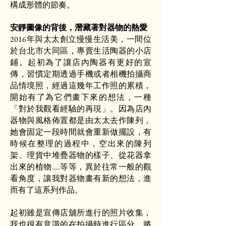
構成形體的節奏。
安靜圖像的背後，潛藏著對器物的熱愛
2016年與太太創立慢慢生活美，一間位
於台北市大同區，專賣生活陶器的小店
鋪。起初為了讓店內陶器有更好的宣
傳，習慣定期透過手機或者相機拍攝商
品情境照，經過這幾年工作照的累積，
開始有了為它們畫下來的想法，一種
「對於我觀看經驗的再現」。因為店內
器物與風格佈置都是由太太去作陳列，
她會固定一段時間就會重新做擺設，有
時候在整理的過程中，空出來的陳列
架、理貨中堆疊器物的樣子、從花器拿
出來的植物....等等，異於往常一般的觀
看角度，讓我對器物畫有新的想法，進
而有了這系列作品。
起初雖是宣傳店舖所進行的照片收集，
我也很有意識的在拍攝時進行區分，將