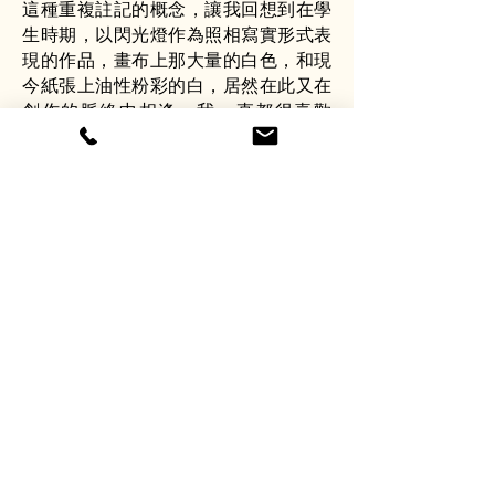
這種重複註記的概念，讓我回想到在學
生時期，以閃光燈作為照相寫實形式表
現的作品，畫布上那大量的白色，和現
今紙張上油性粉彩的白，居然在此又在
創作的脈絡中相逢。我一直都很喜歡
白，我會在畫面時時為白色留一個位
置：有時留白、有時是加白，在過去照
相寫實的作品中，白色除了可以遮蔽錯
誤、也是隱藏表情的一種方式，然而回
到現在的油性粉彩創作，這畫面中的
白，對我來說是我加深記憶的留存，就
像是日複一日的生活，雖然不太有波瀾
壯闊的激情或浪漫，但反覆的琢磨日
常、教學與工作，在自己的打造的空間
裡，慢慢欣賞挑選的器物、古樸的老傢
俱、以及熟悉的光線角度，也是我想重
複註記的事情。
以油性粉彩作畫，親近我的媒材
2018年起，我開始以油性粉彩為主的創