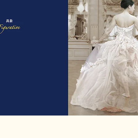
裴淮晟 Bae Joonsung｜The Costume of Painter - 
Lenticular
Edition of 13, 82.5 x 60 cm (32.5 x 23.5 in)｜Edition o