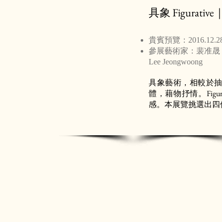
具象 Figurative｜
​貴賓
預覽：2016.12.2
參展藝術家：裴准晟 Bae J
Lee Jeongwoong
具象藝術，相較於
體，藉物抒情。Fig
感。本展覽挑選出四