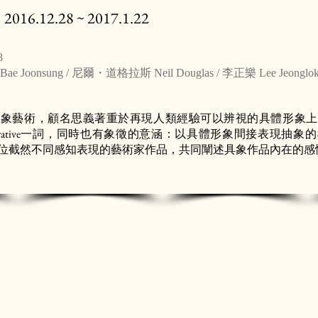
2016.12.28 ~ 2017.1.22
8
oonsung / 尼爾・道格拉斯 Neil Douglas / 李正樂 Lee Jeonglo
抽象藝術，顧名思義著重於再現人類經驗可以辨視的具體形象上
urative一詞，同時也有象徵的意涵：以具體形象間接表現抽
位截然不同感知表現的藝術家作品，共同闡述具象作品內在的感