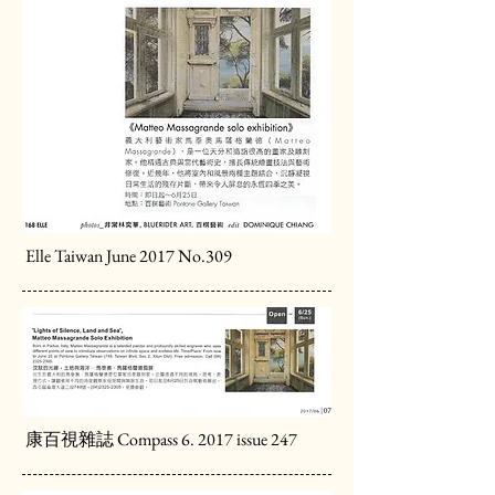
Elle Taiwan June 2017 No.309
康百視雜誌 Compass 6. 2017 issue 247