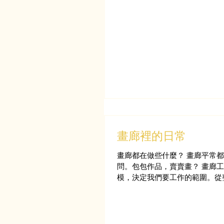
畫廊裡的日常
畫廊都在做些什麼？ 畫廊平常
問。包包作品，賣賣畫？ 畫廊
模，決定我們要工作的範圍。從
談，安排各項公關事宜，畫廊的
經花一下午在藝術家的倉庫裡幫忙 ”