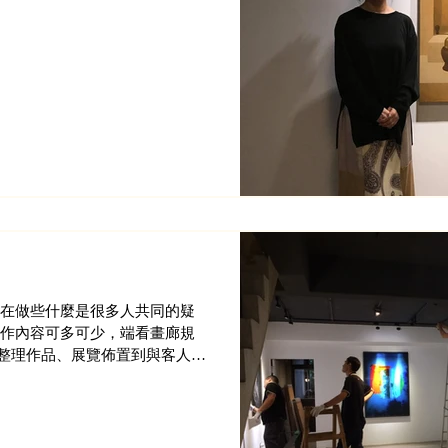
都在做些什麼是很多人共同的疑
工作內容可多可少，端看畫廊規
整理作品、展覽佈置到與客人交
工作是瑣碎而零散的。小編也曾
挖掘”...