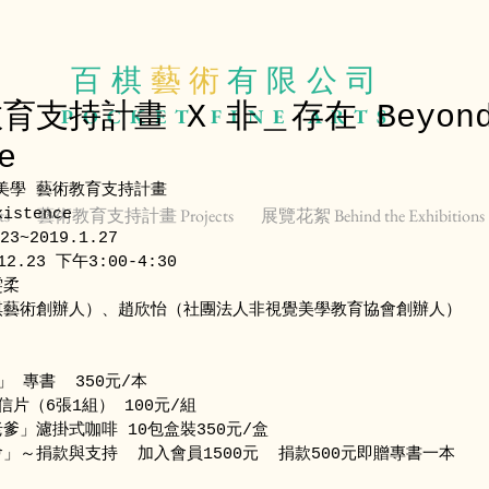
百棋
藝 術
有限公司
育支持計畫 X 非＿存在 Beyon
POCKET
FINE ARTS
e
覺美學 藝術教育支持計畫
ts
藝術教育支持計畫 Projects
展覽花絮 Behind the Exhibitions
istence 
3~2019.1.27
2.23 下午3:00-4:30 
雯柔
棋藝術創辦人）、趙欣怡（社團法人非視覺美學教育協會創辦人）
 專書  350元/本
片（6張1組） 100元/組
爹」濾掛式咖啡 10包盒裝350元/盒
」～捐款與支持  加入會員1500元  捐款500元即贈專書一本