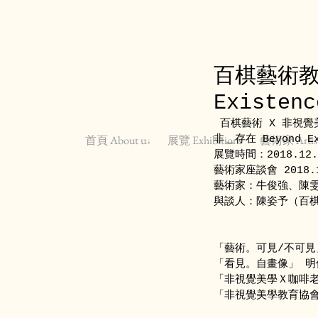
百棋藝術教
Existenc
 百棋藝術 X 非視
首頁 About us
展覽 Exhibitions
藝術家 Artis
非＿存在 Beyond Ex
展覽時間：2018.12.2
藝術家座談會 2018.1
藝術家：牛俊強、陳
與談人：陳姿予（百
「藝術。可見/不可見」
「看見。自畫像」 明信
「非視覺美學Ｘ咖啡老
「非視覺美學教育協會