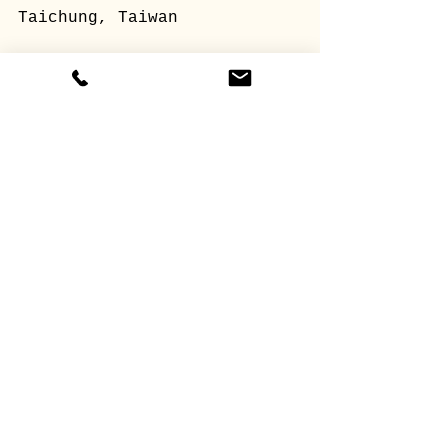
Taichung, Taiwan
標記：
百棋藝術
artcollector
oilpainting
油畫
realism
寫實藝術
artinthehome
留言
撰寫留言......
www.pocketfinearts.com
｜
pocket.art@outlook.com｜
台中市南區崇倫北街101號