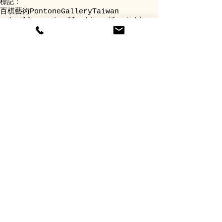
標記：
百棋藝術
PontoneGalleryTaiwan
artgallery
artcollection
oilpainting
油畫
realism
寫實藝術
oilonboard
lights
interior
威尼斯
義大利藝術
留言
撰寫留言......
www.pocketfinearts.com
｜
pocket.art@outlook.com｜
台中市南區崇倫北街101號
101 Chonglun N. St., South Dist., Taichung 40243, Taiwan